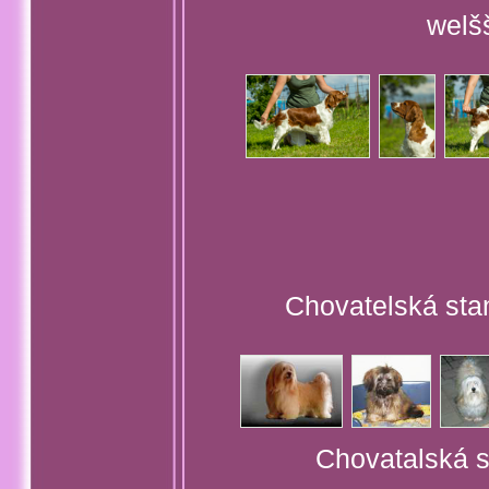
welš
Chovatelská stan
Chovatalská s