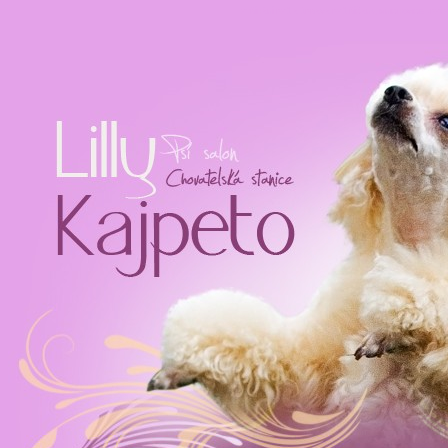
STŘÍHÁNÍ PSŮ A ÚPRAVA PSŮ ŘÍČANY, MNICHOVICE - PSÍ SALON