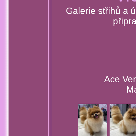
Galerie střihů a 
připr
Ace Ven
Ma